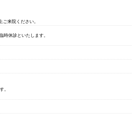
上
ご来院ください。
め臨時休診といたします。
ます。